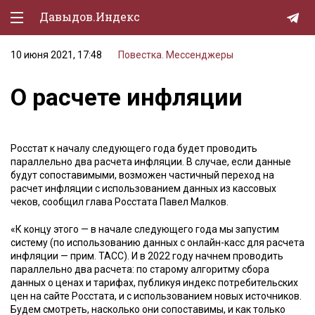
Давыдов.Индекс
10 июня 2021, 17:48
Повестка. Мессенджеры
Политическая жизнь
О расчете инфляции
Экономика
Природа
Росстат к началу следующего года будет проводить
Образование
параллельно два расчета инфляции. В случае, если данные
будут сопоставимыми, возможен частичный переход на
Спорт
расчет инфляции с использованием данных из кассовых
чеков, сообщил глава Росстата Павел Малков.
Культура
«К концу этого — в начале следующего года мы запустим
Lifestyle
систему (по использованию данных с онлайн-касс для расчета
инфляции — прим. ТАСС). И в 2022 году начнем проводить
Мурзилка
параллельно два расчета: по старому алгоритму сбора
данных о ценах и тарифах, публикуя индекс потребительских
цен на сайте Росстата, и с использованием новых источников.
Будем смотреть, насколько они сопоставимы, и как только