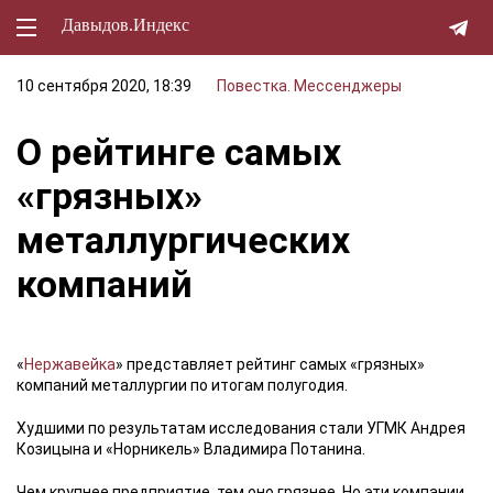
Давыдов.Индекс
10 сентября 2020, 18:39
Повестка. Мессенджеры
Политическая жизнь
О рейтинге самых
Экономика
«грязных»
Природа
металлургических
Образование
компаний
Спорт
Культура
«
Нержавейка
» представляет рейтинг самых «грязных»
Lifestyle
компаний металлургии по итогам полугодия.
Мурзилка
Худшими по результатам исследования стали УГМК Андрея
Козицына и «Норникель» Владимира Потанина.
Чем крупнее предприятие, тем оно грязнее. Но эти компании,