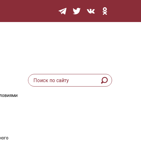
Мурзилка
словиями
ного