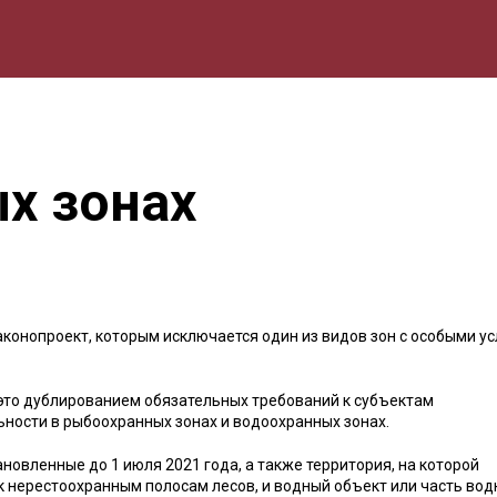
мика
Природа
Образование
Спорт
Культура
Lifestyle
х зонах
аконопроект, которым исключается один из видов зон с особыми у
это дублированием обязательных требований к субъектам
ности в рыбоохранных зонах и водоохранных зонах.
новленные до 1 июля 2021 года, а также территория, на которой
к нерестоохранным полосам лесов, и водный объект или часть вод