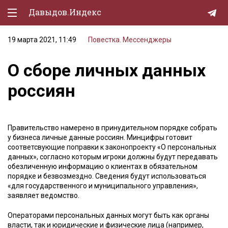
Давыдов.Индекс
19 марта 2021, 11:49
Повестка. Мессенджеры
Политическая жизнь
О сборе личных данных
Экономика
россиян
Природа
Образование
Правительство намерено в принудительном порядке собрать
Спорт
у бизнеса личные данные россиян. Минцифры готовит
соответсвующие поправки к законопроекту «О персональных
Культура
данных», согласно которым игроки должны будут передавать
обезличенную информацию о клиентах в обязательном
Lifestyle
порядке и безвозмездно. Сведения будут использоваться
«для государственного и муниципального управления»,
Мурзилка
заявляет ведомство.
Операторами персональных данных могут быть как органы
власти, так и юридические и физические лица (например,