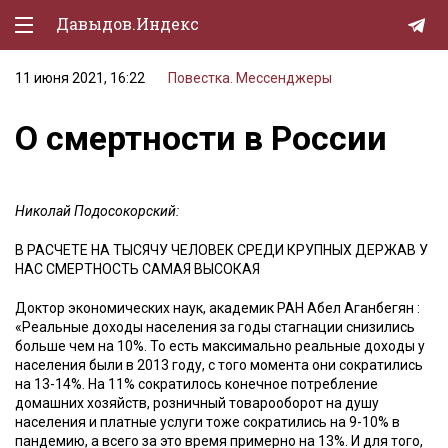
Давыдов.Индекс
11 июня 2021, 16:22
Повестка. Мессенджеры
Политическая жизнь
О смертности в России
Экономика
Природа
Николай Подосокорский:
Образование
В РАСЧЕТЕ НА ТЫСЯЧУ ЧЕЛОВЕК СРЕДИ КРУПНЫХ ДЕРЖАВ У
Спорт
НАС СМЕРТНОСТЬ САМАЯ ВЫСОКАЯ
Культура
Доктор экономических наук, академик РАН Абел Аганбегян :
«Реальные доходы населения за годы стагнации снизились
Lifestyle
больше чем на 10%. То есть максимально реальные доходы у
населения были в 2013 году, с того момента они сократились
Мурзилка
на 13-14%. На 11% сократилось конечное потребление
домашних хозяйств, розничный товарооборот на душу
населения и платные услуги тоже сократились на 9-10% в
пандемию, а всего за это время примерно на 13%. И для того,