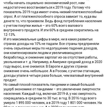
чтобы начать социально-экономический рост, нам
недостаточно восстановиться к 2019 году. Потому что
показатель 2019 года имеет очень низкий платежеспособный
спрос. А от платежеспособного спроса зависит то, куда вы
денете то, что произвели. Ведь фонд потребления населения
с учетом покупки жилья – это 60% всего валового
внутреннего продукта. И эти 60% в среднем сократились на
12-13%.
И это максимальные цифры в мире, ни в каких развитых
странах доходы на 10% не падали. Все страны предприняли
очень серьезные меры по недопущению падения доходов,
они компенсировали людям и увеличивающуюся
безработицу, и снижение зарплат из-за отсутствия работы,
увольнения и т. д. Например, в Америке средний доход в 2020
году вырос, а не снизился. В Европе и других странах
снижение очень небольшое. А в России, с учетом стагнации,
доходы упали в четыре раза больше, чем валовый внутренний
продукт.
Но самый плохой показатель пандемии и самый большой
ущерб экономике от пандемии – это увеличение смертности
населения. Каждый год, включая 2019-й, у нас смертность
сокращалась в среднем по 30 тыс. в год. В 2016 году всего
умерло 1 895 000 человек, а в 2019 году 1 801 000 человек. На