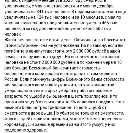
90 тыс. с лишним меньше. А в 2020 году смертность
увеличилась, с мая она стала расти, и с мая по декабрь
увеличилась на 341 тыс. человек. В первом квартале она еще
увеличилась на 124 тыс. человек, и за 10 месяцев, с мая по
март включительно у нас дополнительно умерло 465 тыс.
человек, а за год дополнительно умрет около 500 тыс.
человек.
Жизнь человека тоже стоит денег. Официально в России нет
стоимости жизни, она не установлена. Но по закону, если вы
погибните в авиапутешествии, это 2 000 000 рублей вашей
семье за вашу жизнь отдадут. Но вы понимаете, что жизнь
человека не стоит 2 000 000 рублей, а по крайней мере в 10
раз больше. Всемирный банк считает стоимость
человеческого капитала во всех странах, в том числе и в
России. Если прикинуть цифры Всемирного банка стоимости
человеческого капитала и умножить это на количество
умерших, часть из которых умерла в работоспособном
возрасте, то ущерб я бы оценил в шесть триллионов, в то
время как ущерб от снижения на 3% валового продукта – это
немного больше трех триллионов. То есть ущерб от
смертности вдвое выше. Но убыток не только от смертности,
много людей стали инвалидами, многие тяжело перенесли
коронавирус, и раньше времени из-за этого умрут, у них
подорвано здоровье.