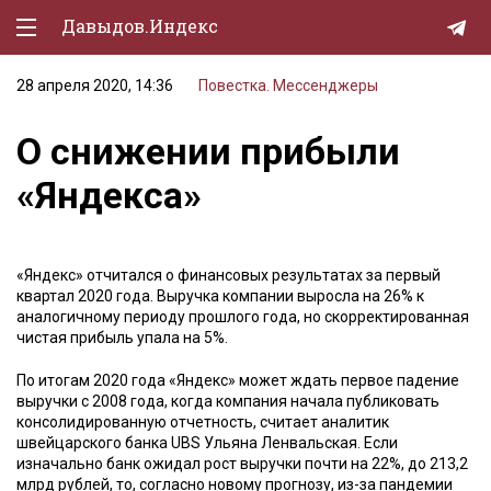
Давыдов.Индекс
28 апреля 2020, 14:36
Повестка. Мессенджеры
Политическая жизнь
О снижении прибыли
Экономика
«Яндекса»
Природа
Образование
«Яндекс» отчитался о финансовых результатах за первый
Спорт
квартал 2020 года. Выручка компании выросла на 26% к
аналогичному периоду прошлого года, но скорректированная
Культура
чистая прибыль упала на 5%.
Lifestyle
По итогам 2020 года «Яндекс» может ждать первое падение
выручки с 2008 года, когда компания начала публиковать
Мурзилка
консолидированную отчетность, считает аналитик
швейцарского банка UBS Ульяна Ленвальская. Если
изначально банк ожидал рост выручки почти на 22%, до 213,2
млрд рублей, то, согласно новому прогнозу, из-за пандемии