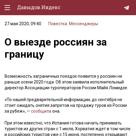
Давыдов.Индекс
27 мая 2020, 09:40
Повестка. Мессенджеры
Политическая жизнь
О выезде россиян за
Экономика
границу
Природа
Образование
Возможность заграничных поездок появится у россиян не
Спорт
раньше осени 2020 года. Об этом заявила исполнительный
директор Ассоциации туроператоров России Майя Ломидзе.
Культура
«По нашей предварительной информации, до сентября не
Lifestyle
стоит ожидать снятия запретов на продажу туров из России
за рубеж», —
сообщила
она.
Мурзилка
При этом известно, что Испания готова начать принимать
туристов из других стран с 1 июля, Хорватия ждет в том числе
и российских туристов уже с 15 июня, постепенно открывают