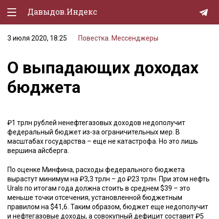
Давыдов.Индекс
3 июля 2020, 18:25
Повестка. Мессенджеры
Политическая жизнь
О выпадающих доходах
Экономика
бюджета
Природа
Образование
₽1 трлн рублей ненефтегазовых доходов недополучит
Спорт
федеральный бюджет из-за ограничительных мер. В
масштабах государства – еще не катастрофа. Но это лишь
Культура
вершина айсберга.
Lifestyle
По оценке Минфина, расходы федерального бюджета
вырастут минимум на ₽3,3 трлн – до ₽23 трлн. При этом нефть
Мурзилка
Urals по итогам года должна стоить в среднем $39 – это
меньше точки отсечения, установленной бюджетным
правилом на $41,6. Таким образом, бюджет еще недополучит
и нефтегазовые доходы, а совокупный дефицит составит ₽5