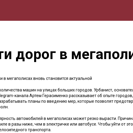
мика
Природа
Образование
Спорт
Культура
Lifestyle
и дорог в мегапол
и в мегаполисах вновь становится актуальной
количества машин на улицах больших городов. Урбанист, основате
legram-канала Артем Герасименко рассказывает об опыте городов,
разрабатывать планы по введению мер, которые позволят предотв
олн.
улярность автомобилей в мегаполисах может резко вырасти. Причин
ле в разы ниже, чем в электричке или автобусе. Чтобы уйти от эт
елосипедного транспорта.