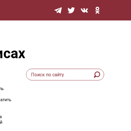
Мурзилка
исах
ль
ратить
а
ой