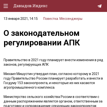
Давыдов.Индекс
13 января 2021, 14:15
Повестка. Мессенджеры
Политическая жизнь
О законодательном
Экономика
регулировании АПК
Природа
Образование
Правительство в 2021 году планирует внести изменения в ряд
Спорт
законов, регулирующих АПК
Культура
Михаил Мишустин утвердил план, согласно которому в 2021
году Правительство России планирует разработать и внести в
Lifestyle
Госдуму 153 законопроекта, и некоторые из них касаются
агропромышленного комплекса.
Мурзилка
Министерство сельского хозяйства России в соответствии с
данным распоряжением является органом, ответственным за
подготовку и сопровождение следующих законопроектов: