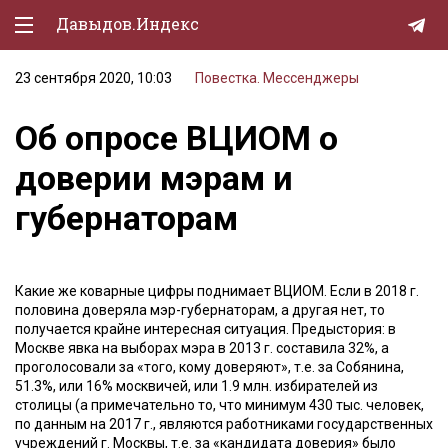
Давыдов.Индекс
23 сентября 2020, 10:03
Повестка. Мессенджеры
Политическая жизнь
Об опросе ВЦИОМ о
Экономика
доверии мэрам и
Природа
губернаторам
Образование
Спорт
Какие же коварные цифры поднимает ВЦИОМ. Если в 2018 г.
Культура
половина доверяла мэр-губернаторам, а другая нет, то
получается крайне интересная ситуация. Предыстория: в
Lifestyle
Москве явка на выборах мэра в 2013 г. составила 32%, а
проголосовали за «того, кому доверяют», т.е. за Собянина,
Мурзилка
51.3%, или 16% москвичей, или 1.9 млн. избирателей из
столицы (а примечательно то, что минимум 430 тыс. человек,
по данным на 2017 г., являются работниками государственных
учреждений г. Москвы, т.е. за «кандидата доверия» было