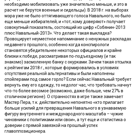
необходимо мобилизовать уже значительно меньше, и это в
расчет не берутся военные и сидельцы). В 2018 г. на выборах
мэра уже не было оттягивающего голоса Навального, но было
еще меньше избирателей, и «тот, кому доверяют» получает
совокупный показатель, состоящий из цифр «Собянин-2013
плюс Навальный-2013». Что делает такая выкладка?
Провоцирует неуместное напоминание о ненужных раскладах
недавнего прошлого, особенно когда конспирологи
становятся убедительнее некоторых официалов и крайне
близки к победе, рассматривая по-подъездному (и так
знакомо) засмоленную банку с окурками. Зачем такая отсылка
к рейтингам 2018 г., которые формировались в условиях
отсутствия реальной альтернативы и были наполнены
спойлерами под самое горло? Если сейчас Навальный требует
вернуть ему его одежду, то недолог час, что требовать начнут
что-то более весомое (возможно, даже больше, чем 27% в
столичном регионе). О странностях в игре также замечает
Мастер Пера, т.к. действительно непонятно «кто прилагает
больше усилий для превращения Навального в узнаваемую
фигуру внутреннего и международного масштаба – чужие
чиновники с политиками или свои», а тут еще и статистика о
доверии с прямой завязкой на прошлый успех
главоппозиционера.