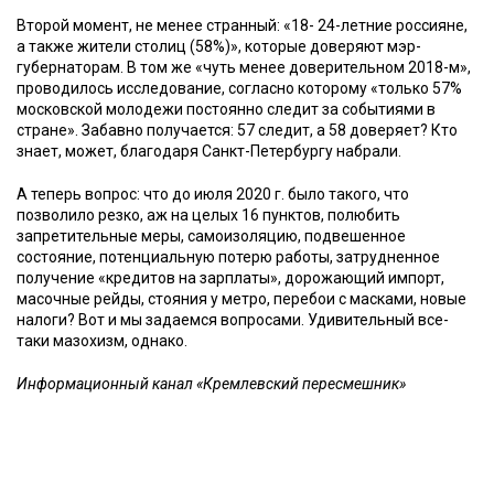
Второй момент, не менее странный: «18- 24-летние россияне,
а также жители столиц (58%)», которые доверяют мэр-
губернаторам. В том же «чуть менее доверительном 2018-м»,
проводилось исследование, согласно которому «только 57%
московской молодежи постоянно следит за событиями в
стране». Забавно получается: 57 следит, а 58 доверяет? Кто
знает, может, благодаря Санкт-Петербургу набрали.
А теперь вопрос: что до июля 2020 г. было такого, что
позволило резко, аж на целых 16 пунктов, полюбить
запретительные меры, самоизоляцию, подвешенное
состояние, потенциальную потерю работы, затрудненное
получение «кредитов на зарплаты», дорожающий импорт,
масочные рейды, стояния у метро, перебои с масками, новые
налоги? Вот и мы задаемся вопросами. Удивительный все-
таки мазохизм, однако.
Информационный канал «Кремлевский пересмешник»