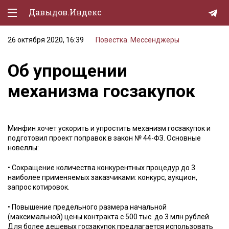
Давыдов.Индекс
26 октября 2020, 16:39
Повестка. Мессенджеры
Политическая жизнь
Об упрощении
Экономика
механизма госзакупок
Природа
Образование
Минфин хочет ускорить и упростить механизм госзакупок и
Спорт
подготовил проект поправок в закон № 44-ФЗ. Основные
новеллы:
Культура
• Сокращение количества конкурентных процедур до 3
Lifestyle
наиболее применяемых заказчиками: конкурс, аукцион,
запрос котировок.
Мурзилка
• Повышение предельного размера начальной
(максимальной) цены контракта с 500 тыс. до 3 млн рублей.
Для более дешевых госзакупок предлагается использовать