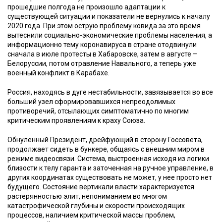
прошедшие полгода не произошло адаптации к
существующей ситуации и показатели не вернулись к началу
2020 года. При этом острую проблему ковида за это время
вытеснили социально-экономические проблемы населения, а
информационно тему коронавируса в стране отодвинули
сначала в июле протесты в Хабаровске, затем в августе –
Белоруссии, потом отравление Навального, а теперь уже
военный конфликт в Карабахе.
Россия, находясь в дуге нестабильности, завязывается во все
больший узел сформировавшихся непреодолимых
противоречий, отсылающих симптоматично по многим
критическим проявлениям к краху Союза.
Обнуленный Президент, дрейфующий в сторону Госсовета,
продолжает сидеть в бункере, общаясь с внешним миром в
режиме видеосвязи. Система, выстроенная исходя из логики
близости к телу гаранта и заточенная на ручное управление, в
других координатах существовать не может, у нее просто нет
будущего. Состояние вертикали власти характеризуется
растерянностью элит, непониманием во многом
катастрофической глубины и скорости происходящих
процессов, наличием критической массы проблем,