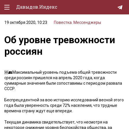
Давыдов.Индекс
19 октября 2020, 10:23
Повестка. Мессенджеры
Политическая жизнь
Об уровне тревожности
Экономика
россиян
Природа
Образование
🆘👥Максимальный уровень подъема общей тревожности
Спорт
среди россиян пришелся на апрель 2020 года, когда
суммарные значения были сопоставимы с периодом развала
Культура
СССР.
Lifestyle
Беспрецедентной за всю историю исследований весной этого
года была уверенность среди 72% населения, что трудные
Мурзилка
времена страну ждут еще впереди.
Текущая динамика свидетельствует, что несмотря на
некоторое снижение уровня беспокойства общества, за