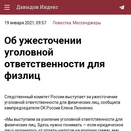
Давыдов.Индекс
19 января 2021, 09:57
Повестка. Мессенджеры
Политическая жизнь
Об ужесточении
Экономика
уголовной
Природа
ответственности для
Образование
физлиц
Спорт
Культура
Следственный комитет России выступает за ужесточение
Lifestyle
уголовной ответственности для физических лиц, сообщила
зампредседателя СК России Елена Леоненко.
Мурзилка
«Мы выступаем за усиление уголовной ответственности для
физических лиц. Здесь нужно понимать — если юридическое
лицо уклонилось от уплаты налогов на крупную сумму, ему