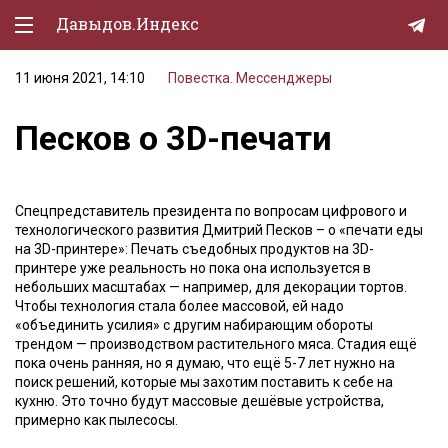
Давыдов.Индекс
11 июня 2021, 14:10
Повестка. Мессенджеры
Политическая жизнь
Песков о 3D-печати
Экономика
Природа
Спецпредставитель президента по вопросам цифрового и
Образование
технологического развития Дмитрий Песков – о «печати еды
на 3D-принтере»: Печать съедобных продуктов на 3D-
Спорт
принтере уже реальность но пока она используется в
небольших масштабах — например, для декорации тортов.
Культура
Чтобы технология стала более массовой, ей надо
«объединить усилия» с другим набирающим обороты
Lifestyle
трендом — производством растительного мяса. Стадия ещё
пока очень ранняя, но я думаю, что ещё 5-7 лет нужно на
Мурзилка
поиск решений, которые мы захотим поставить к себе на
кухню. Это точно будут массовые дешёвые устройства,
примерно как пылесосы.