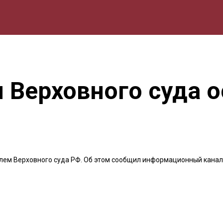
мика
Природа
Образование
Спорт
Культура
Lifestyle
 Верховного суда о
лем Верховного суда РФ. Об этом сообщил информационный канал