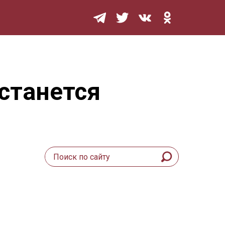
Мурзилка
станется