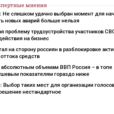
спертные мнения
): Не слишком удачно выбран момент для на
ть новых аварий больше нельзя
я проблему трудоустройства участников СВ
действия на бизнес
ал на сторону россиян в разблокировке акти
 оттока средств
о абсолютным объемам ВВП Россия – в топе
душевым показателям гораздо ниже
: Выбор таких мест для организации голосо
— решение нестандартное