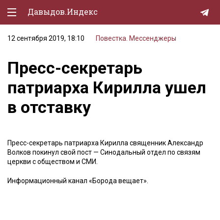
Давыдов.Индекс
12 сентября 2019, 18:10
Повестка. Мессенджеры
Политическая жизнь
Пресс-секретарь
Экономика
патриарха Кирилла ушел
Природа
в отставку
Образование
Спорт
Пресс-секретарь патриарха Кирилла священник Александр
Культура
Волков покинул свой пост — Синодальный отдел по связям
церкви с обществом и СМИ.
Lifestyle
Информационный канал «Борода вещает».
Мурзилка