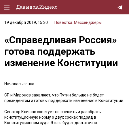
Давыдов.Индекс
19 декабря 2019, 15:30
Повестка. Мессенджеры
Политическая жизнь
«Справедливая Россия»
Экономика
готова поддержать
Природа
изменение Конституции
Образование
Спорт
Началась гонка.
Культура
СР и Миронов заявляют, что Путин больше не будет
Lifestyle
президентом и готовы поддержать изменения в Конституции.
Мурзилка
Сенатор Клишас советует не спешить и разобрать
конституционную норму о двух сроках подряд в
Конституционном суде. Этого будет достаточно.