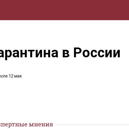
мика
Природа
Образование
Спорт
Культура
Lifestyle
арантина в России
сле 12 мая.
спертные мнения