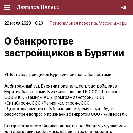
Давыдов.Индекс
22 июля 2020, 10:23
Региональная повестка. Мессенджеры
Политическая жизнь
О банкротстве
Экономика
застройщиков в Бурятии
Природа
Образование
⚡️Шесть застройщиков Бурятии признаны банкротами.
Спорт
Арбитражный суд Бурятии признал шесть застройщиков
Культура
Бурятии банкротами. В их число вошли: ГК ООО «Шэнэсэн»,
ООО «ПСК «Тамир», АО «Промгражданстрой», ООО
Lifestyle
«СитиСтрой», ООО «Регионжилстрой», ООО
«Домстройкомплект». В ближайшее время в суде будет
Мурзилка
рассмотрен вопрос о признании банкротом ООО «Универсал».
Банкротство застройщиков является необходимым условием
для достройки проблемных объектов за счет средств,