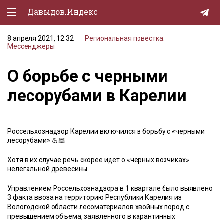
Давыдов.Индекс
8 апреля 2021, 12:32
Региональная повестка.
Политическая жизнь
Мессенджеры
Экономика
О борьбе с черными
Природа
лесорубами в Карелии
Образование
Спорт
Россельхознадзор Карелии включился в борьбу с «черными
лесорубами» 💪🏻
Культура
Хотя в их случае речь скорее идет о «черных возчиках»
Lifestyle
нелегальной древесины.
Мурзилка
Управлением Россельхознадзора в 1 квартале было выявлено
3 факта ввоза на территорию Республики Карелия из
Вологодской области лесоматериалов хвойных пород с
превышением объема, заявленного в карантинных