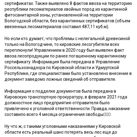
сертификатах. Также выявлено 8 фактов ввоза на территорию
республики лесоматериалов хвойных пород из карантинной
фитосанитарной зоны, установленной на территории
Вологодской области, без карантинных сертификатов (объем
ввезенных лесоматериалов составил 487,11 куб.м).
Но если кто думает, что проблемы с нелегальной древесиной
только на Вологодчине, то кировские лесогубители всех
переплюнули! Управлением в 2020 году был выявлен факт
ввоза лесопродукции по ранее погашенному карантинному
сертификату. Информация была передана в Управление
Россельхознадзора по Кировской области и Удмуртской
Республике, где специалистами было установлено внесение в
документ заведомо ложных сведений об отправителе.
Информация о подделке документов была передана в
Кировскую транспортную прокуратуру, в феврале 2021 года
должностное лицо предприятия-отправителя было
привлечено к уголовной ответственности. Правда, наказание
составило всего 4 месяца ограничения свободы🤦🏻‍♂️
Ну что ж, с такими уголовными наказаниями у Кировской
области есть реальный шанс потерять весь лес еще до