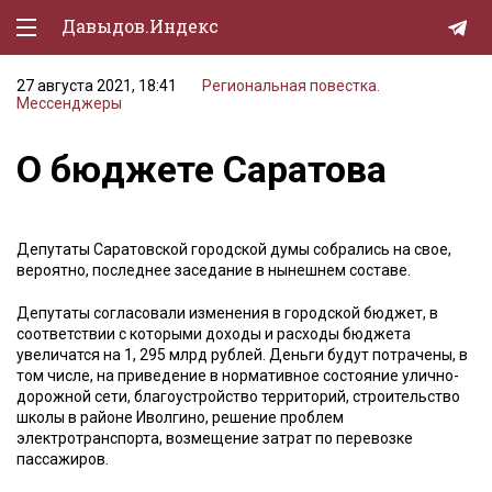
Давыдов.Индекс
27 августа 2021, 18:41
Региональная повестка.
Политическая жизнь
Мессенджеры
Экономика
О бюджете Саратова
Природа
Образование
Депутаты Саратовской городской думы собрались на свое,
вероятно, последнее заседание в нынешнем составе.
Спорт
Депутаты согласовали изменения в городской бюджет, в
Культура
соответствии с которыми доходы и расходы бюджета
увеличатся на 1, 295 млрд рублей. Деньги будут потрачены, в
Lifestyle
том числе, на приведение в нормативное состояние улично-
дорожной сети, благоустройство территорий, строительство
Мурзилка
школы в районе Иволгино, решение проблем
электротранспорта, возмещение затрат по перевозке
пассажиров.