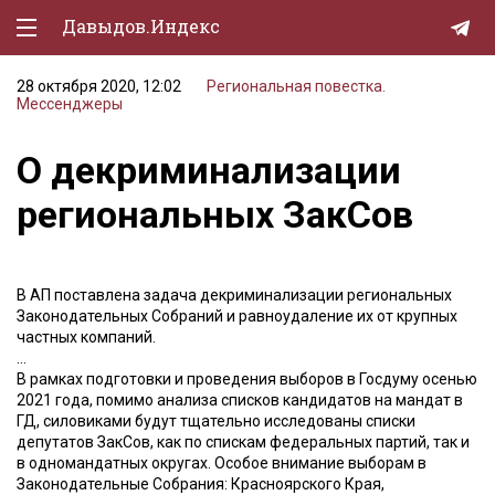
Давыдов.Индекс
28 октября 2020, 12:02
Региональная повестка.
Политическая жизнь
Мессенджеры
Экономика
О декриминализации
Природа
региональных ЗакСов
Образование
Спорт
В АП поставлена задача декриминализации региональных
Законодательных Собраний и равноудаление их от крупных
Культура
частных компаний.
…
Lifestyle
В рамках подготовки и проведения выборов в Госдуму осенью
2021 года, помимо анализа списков кандидатов на мандат в
Мурзилка
ГД, силовиками будут тщательно исследованы списки
депутатов ЗакСов, как по спискам федеральных партий, так и
в одномандатных округах. Особое внимание выборам в
Законодательные Собрания: Красноярского Края,