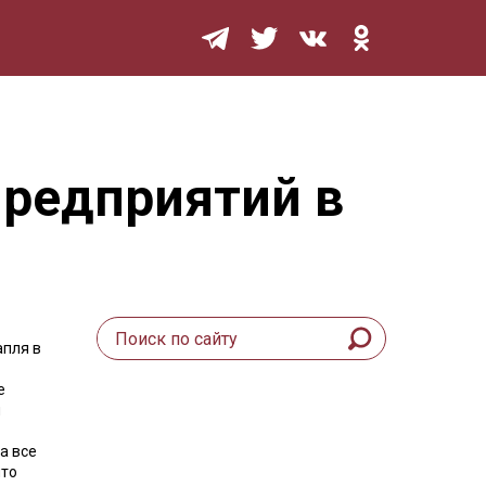
Мурзилка
редприятий в
апля в
е
м
а все
что