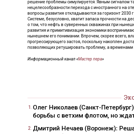
решение проблемы симулируется. Явным сигналом та
нецелесообразности перехода с иностранного на от
вопросы развития откладываются за горизонт 2030 г
Системе, безусловно, хватит запаса прочности на де
о том, что нефть в суверенных скважинах при нынеш
развития и примитивизация экономики воспринимают
нынешнем его понимании. Впрочем, скорее всего, вл
прогрессирующего застоя, поскольку накоплен дост
позволяющих ретушировать проблему, а временами в
Информационный канал «
Мастер пера
»
Эк
Олег Николаев (Санкт-Петербург
борьбы с ветхим флотом, но жда
Дмитрий Нечаев (Воронеж): Реша