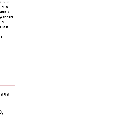
зне и
, что
овиях.
е данные
ого
ета в
в,
чала
О,