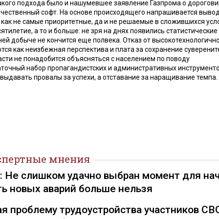
кого подхода было и нашумевшее заявление Газпрома о дорогови
ечественный софт. На основе происходящего напрашивается вывод
 как не самые приоритетные, да и не решаемые в сложившихся усл
сятилетие, а то и больше: не зря на днях появились статистически
ней добыче не кончится еще полвека. Отказ от высокотехнологичн
ся как неизбежная перспектива и плата за сохранение суверенит
асти не понадобится объясняться с населением по поводу
аточный набор пропагандистских и административных инструменто
ыдавать провалы за успехи, а отставание за наращивание темпа.
спертные мнения
): Не слишком удачно выбран момент для на
ть новых аварий больше нельзя
я проблему трудоустройства участников СВ