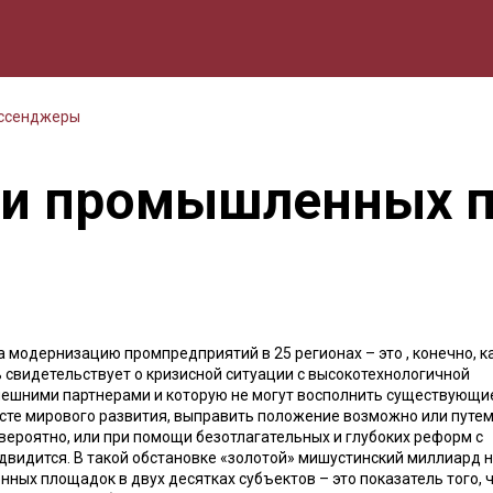
мика
Природа
Образование
Спорт
Культура
Lifestyle
ессенджеры
и промышленных п
 модернизацию промпредприятий в 25 регионах – это , конечно, к
ь свидетельствует о кризисной ситуации с высокотехнологичной
внешними партнерами и которую не могут восполнить существующи
сте мирового развития, выправить положение возможно или путе
вероятно, или при помощи безотлагательных и глубоких реформ с
двидится. В такой обстановке «золотой» мишустинский миллиард н
ых площадок в двух десятках субъектов – это показатель того, 