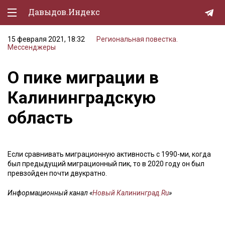
Давыдов.Индекс
15 февраля 2021, 18:32
Региональная повестка.
Политическая жизнь
Мессенджеры
Экономика
О пике миграции в
Природа
Калининградскую
Образование
область
Спорт
Культура
Если сравнивать миграционную активность с 1990-ми, когда
был предыдущий миграционный пик, то в 2020 году он был
Lifestyle
превзойден почти двукратно.
Мурзилка
Информационный канал «
Новый Калининград.Ru
»