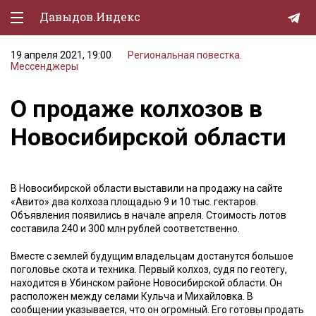
Давыдов.Индекс
19 апреля 2021, 19:00
Региональная повестка.
Политическая жизнь
Мессенджеры
Экономика
О продаже колхозов в
Природа
Новосибирской области
Образование
Спорт
В Новосибирской области выставили на продажу на сайте
«Авито» два колхоза площадью 9 и 10 тыс. гектаров.
Культура
Объявления появились в начале апреля. Стоимость лотов
составила 240 и 300 млн рублей соответственно.
Lifestyle
Вместе с землей будущим владельцам достанутся большое
Мурзилка
поголовье скота и техника. Первый колхоз, судя по геотегу,
находится в Убинском районе Новосибирской области. Он
расположен между селами Кульча и Михайловка. В
сообщении указывается, что он огромный. Его готовы продать