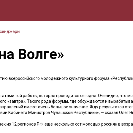
мика
Природа
Образование
Спорт
Культура
Lifestyle
ссенджеры
на Волге»
ытию всероссийского молодёжного культурного форума «Республик
татами той работы, которая проводится сегодня. Очевидно, что м
того «завтра». Такого рода форумы, где обсуждаются и вырабатыв
аправлений имеют очень большое значение. Жду результатов это
ий Кабинета Министров Чувашской Республики», — сказал Олег Н
ек из 12 регионов РФ, еще несколько сот молодых россиян в возра