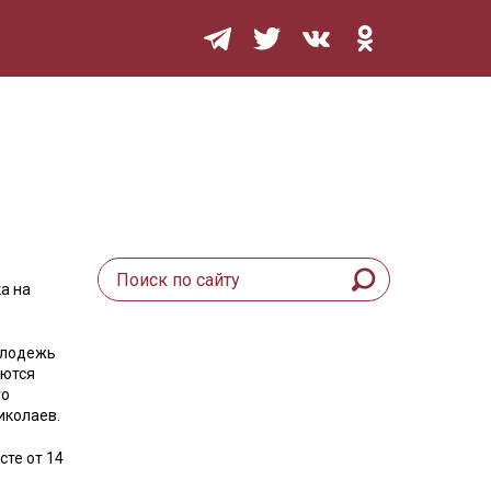
Мурзилка
а на
олодежь
аются
го
иколаев.
сте от 14