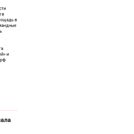
сти
 в
лощадь в
омандные
ь
та
ей» и
рф.
чала