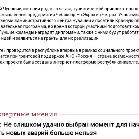
й Чувашии, истории родного языка, туристической привлекательно
ромышленные предприятия Чебоксар — «Экра» и «Четра». Участники
музеями административного центра Чувашии и посетили Красную п
овательная программа, во время которой участники подготовят к
Лучшие команды наградят дипломами, также с ними будут работат
 идей и заявиться на гранты для их реализации.
» проводится в республике впервые в рамках социального проек
уется при грантовой поддержке АНО «Россия — страна возможност
ах проекта была создана интернет-платформа республиканаволге.
спертные мнения
): Не слишком удачно выбран момент для на
ть новых аварий больше нельзя