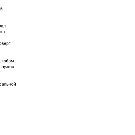
 в
зал
лет.
оверг
в любом
, нужно
еральной