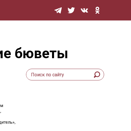
Мурзилка
ие бюветы
ем
,
дитель»,