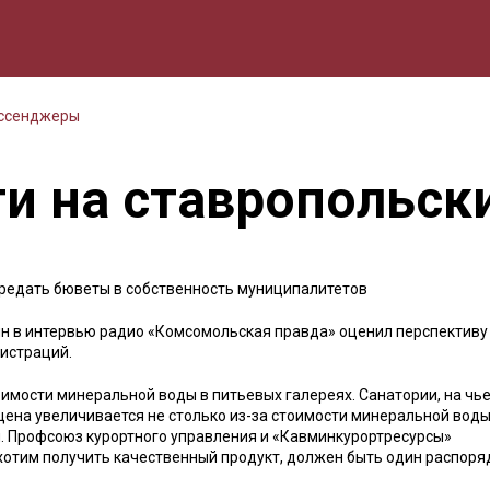
мика
Природа
Образование
Спорт
Культура
Lifestyle
ессенджеры
ти на ставропольск
редать бюветы в собственность муниципалитетов
ин в интервью радио «Комсомольская правда» оценил перспективу
истраций.
тоимости минеральной воды в питьевых галереях. Санатории, на чь
 цена увеличивается не столько из-за стоимости минеральной воды
. Профсоюз курортного управления и «Кавминкурортресурсы»
ы хотим получить качественный продукт, должен быть один распоря