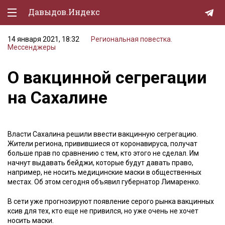
Давыдов.Индекс
14 января 2021, 18:32
Региональная повестка.
Политическая жизнь
Мессенджеры
Экономика
О вакцинной сегрегации
Природа
на Сахалине
Образование
Спорт
Власти Сахалина решили ввести вакцинную сегрегацию.
Жители региона, привившиеся от коронавируса, получат
Культура
больше прав по сравнению с тем, кто этого не сделал. Им
начнут выдавать бейджи, которые будут давать право,
Lifestyle
например, не носить медицинские маски в общественных
местах. Об этом сегодня объявил губернатор Лимаренко.
Мурзилка
В сети уже прогнозируют появление серого рынка вакцинных
ксив для тех, кто еще не привился, но уже очень не хочет
носить маски.