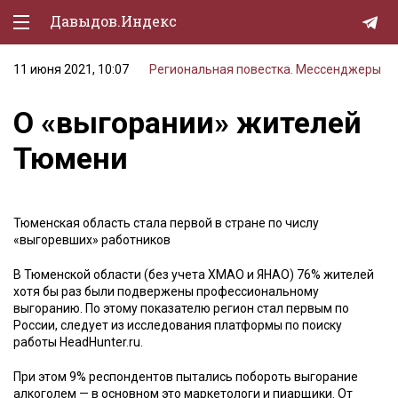
Давыдов.Индекс
11 июня 2021, 10:07
Региональная повестка. Мессенджеры
Политическая жизнь
О «выгорании» жителей
Экономика
Тюмени
Природа
Образование
Тюменская область стала первой в стране по числу
Спорт
«выгоревших» работников
Культура
В Тюменской области (без учета ХМАО и ЯНАО) 76% жителей
хотя бы раз были подвержены профессиональному
Lifestyle
выгоранию. По этому показателю регион стал первым по
России, следует из исследования платформы по поиску
Мурзилка
работы HeadHunter.ru.
При этом 9% респондентов пытались побороть выгорание
алкоголем — в основном это маркетологи и пиарщики. От