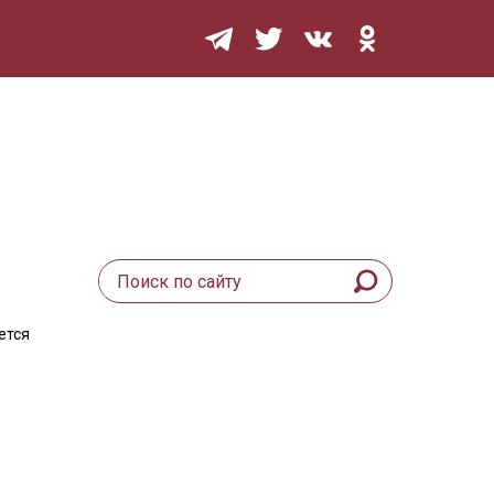
Мурзилка
ется