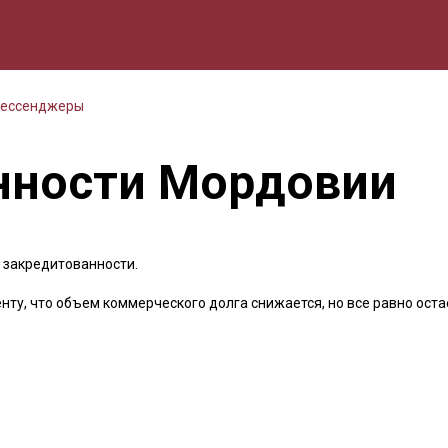
мика
Природа
Образование
Спорт
Культура
Lifestyle
Мессенджеры
нности Мордовии
 закредитованности.
нту, что объем коммерческого долга снижается, но все равно оста