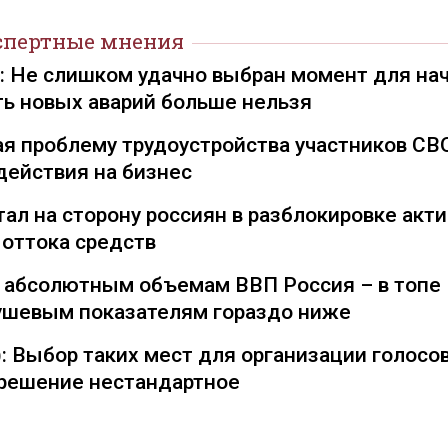
спертные мнения
): Не слишком удачно выбран момент для на
ть новых аварий больше нельзя
я проблему трудоустройства участников СВ
действия на бизнес
ал на сторону россиян в разблокировке акти
 оттока средств
о абсолютным объемам ВВП Россия – в топе
душевым показателям гораздо ниже
: Выбор таких мест для организации голосо
— решение нестандартное