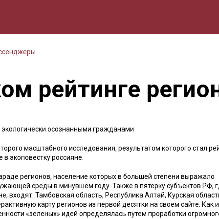
мика
Природа
Образование
Спорт
Культура
Lifestyle
ессенджеры
ком рейтинге регио
и экологически осознанными гражданами
торого масштабного исследования, результатом которого стал ре
 в экоповестку россияне.
параде регионов, население которых в большей степени выражало
жающей среды в минувшем году. Также в пятерку субъектов РФ, 
, входят: Тамбовская область, Республика Алтай, Курская област
рактивную карту регионов из первой десятки на своем сайте. Как и
енности «зеленых» идей определялась путем проработки огромног