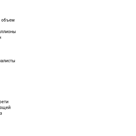
й объем
иллионы
н
иалисты
рети
ающей
з