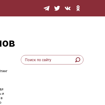
Мурзилка
нов
йтинг
где
ь и
 в
о