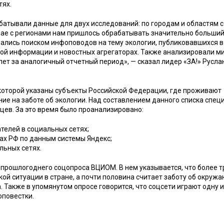
тях.
батывали данные для двух исследований: по городам и областям с
чае с регионами нам пришлось обрабатывать значительно больши
имались поиском инфоповодов на тему экологии, публиковавшихся в
вой информации и новостных агрегаторах. Также анализировали м
лет за аналогичный отчетный период», — сказал лидер «ЗА!» Русла
 которой указаны субъекты Российской Федерации, где проживают
е на заботе об экологии. Над составлением данного списка спец
цев. За это время было проанализировано:
телей в социальных сетях;
ах РФ по данным системы Яндекс;
льных сетях.
 прошлогоднего соцопроса ВЦИОМ. В нем указывается, что более т
й ситуации в стране, а почти половина считает заботу об окруж
 Также в упомянутом опросе говорится, что соцсети играют одну и
оповестки.