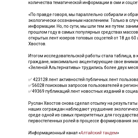
количества тематической информации в сми и соцсе
«По правде говоря, мы параллельно собирали и обра
экологически осознанным населением. Только в слу
информации. Но, по сути, мы шли тем же путем: зан
прошлом году в самых популярных средствах массо
открытых лент юзеров топовых соцсетей от 18 до 60 
Хвостов.
Итогом исследовательской работы стала таблица, в
граждане, максимально акцентирующие свое внимани
«Зеленой Альтернативы» трудились более двух меся
✅ 423128 лент активностей публичных лент пользова
✅56028 поисковых запросов пользователей в регион
✅49369 публикаций лент новостных изданий в социа
Руслан Хвостов снова сделал отсылку на результаты
наших сограждан наблюдают ухудшение экологическо
среде одной из самых приоритетных для государства.
первостепенных ролей в процессе формирования эк
Информационный канал «
Алтайский тандем
»