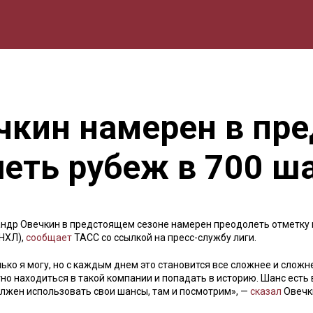
мика
Природа
Образование
Спорт
Культура
Lifestyle
чкин намерен в пр
еть рубеж в 700 ш
ндр Овечкин в предстоящем сезоне намерен преодолеть отметку 
НХЛ),
сообщает
ТАСС со ссылкой на пресс-службу лиги.
ько я могу, но с каждым днем это становится все сложнее и сложн
тно находиться в такой компании и попадать в историю. Шанс есть 
должен использовать свои шансы, там и посмотрим», —
сказал
Овечк