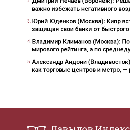
Дмитрий Нечаев (Воронеж): Реша
важно избежать негативного воз
Юрий Юденков (Москва): Кипр вст
защищая свои банки от быстрого
Владимир Климанов (Москва): П
мирового рейтинга, а по средне
Александр Андони (Владивосток)
как торговые центров и метро, 
Давыдов.Индекс