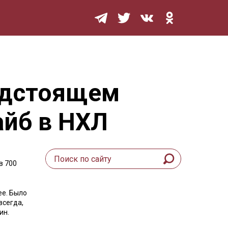
Мурзилка
едстоящем
айб в НХЛ
в 700
ее. Было
всегда,
ин.