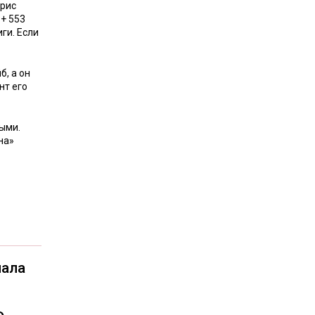
орис
 + 553
ги. Если
б, а он
нт его
ными.
на»
чала