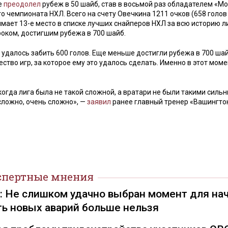
е
преодолел
рубеж в 50 шайб, став в восьмой раз обладателем «М
 чемпионата НХЛ. Всего на счету Овечкина 1211 очков (658 голов
имает 13-е место в списке лучших снайперов НХЛ за всю историю ли
гроком, достигшим рубежа в 700 шайб.
удалось забить 600 голов. Еще меньше достигли рубежа в 700 шай
чество игр, за которое ему это удалось сделать. Именно в этот моме
огда лига была не такой сложной, а вратари не были такими силь
сложно, очень сложно», —
заявил
ранее главный тренер «Вашингто
спертные мнения
): Не слишком удачно выбран момент для на
ть новых аварий больше нельзя