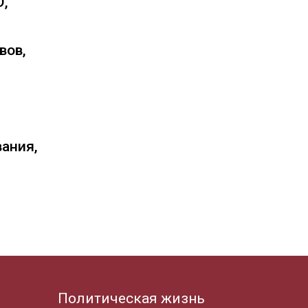
О,
вов,
вания,
Политическая жизнь