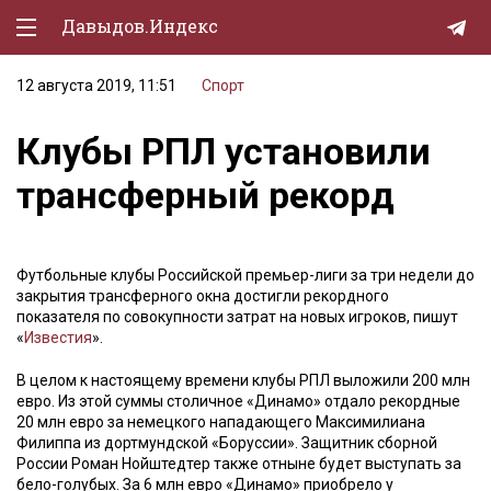
Давыдов.Индекс
12 августа 2019, 11:51
Спорт
Политическая жизнь
Клубы РПЛ установили
Экономика
трансферный рекорд
Природа
Образование
Футбольные клубы Российской премьер-лиги за три недели до
Спорт
закрытия трансферного окна достигли рекордного
показателя по совокупности затрат на новых игроков, пишут
Культура
«
Известия
».
Lifestyle
В целом к настоящему времени клубы РПЛ выложили 200 млн
евро. Из этой суммы столичное «Динамо» отдало рекордные
Мурзилка
20 млн евро за немецкого нападающего Максимилиана
Филиппа из дортмундской «Боруссии». Защитник сборной
России Роман Нойштедтер также отныне будет выступать за
бело-голубых. За 6 млн евро «Динамо» приобрело у