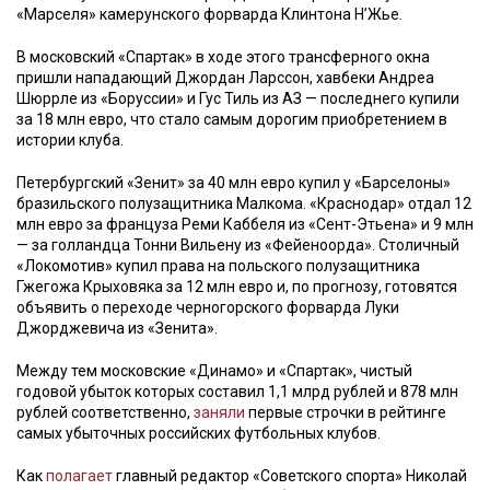
«Марселя» камерунского форварда Клинтона Н’Жье.
В московский «Спартак» в ходе этого трансферного окна
пришли нападающий Джордан Ларссон, хавбеки Андреа
Шюррле из «Боруссии» и Гус Тиль из АЗ — последнего купили
за 18 млн евро, что стало самым дорогим приобретением в
истории клуба.
Петербургский «Зенит» за 40 млн евро купил у «Барселоны»
бразильского полузащитника Малкома. «Краснодар» отдал 12
млн евро за француза Реми Каббеля из «Сент-Этьена» и 9 млн
— за голландца Тонни Вильену из «Фейеноорда». Столичный
«Локомотив» купил права на польского полузащитника
Гжегожа Крыховяка за 12 млн евро и, по прогнозу, готовятся
объявить о переходе черногорского форварда Луки
Джорджевича из «Зенита».
Между тем московские «Динамо» и «Спартак», чистый
годовой убыток которых составил 1,1 млрд рублей и 878 млн
рублей соответственно,
заняли
первые строчки в рейтинге
самых убыточных российских футбольных клубов.
Как
полагает
главный редактор «Советского спорта» Николай