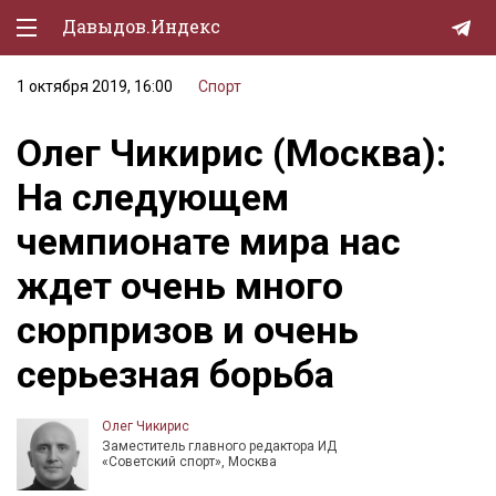
Давыдов.Индекс
1 октября 2019, 16:00
Спорт
Политическая жизнь
Олег Чикирис (Москва):
Экономика
На следующем
Природа
чемпионате мира нас
Образование
ждет очень много
Спорт
сюрпризов и очень
Культура
серьезная борьба
Lifestyle
Мурзилка
Олег Чикирис
Заместитель главного редактора ИД
«Советский спорт», Москва