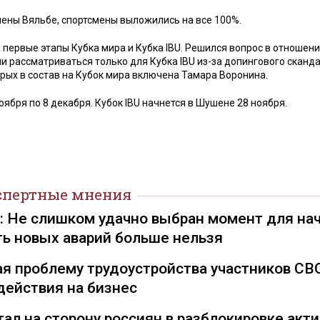
ены Вяльбе, спортсмены выложились на все 100%.
 первые этапы Кубка мира и Кубка IBU. Решился вопрос в отношен
и рассматриваться только для Кубка IBU из-за допингового сканда
арых в состав на Кубок мира включена Тамара Воронина.
оября по 8 декабря. Кубок IBU начнется в Шушене 28 ноября.
спертные мнения
): Не слишком удачно выбран момент для на
ть новых аварий больше нельзя
я проблему трудоустройства участников СВ
действия на бизнес
ал на сторону россиян в разблокировке акти