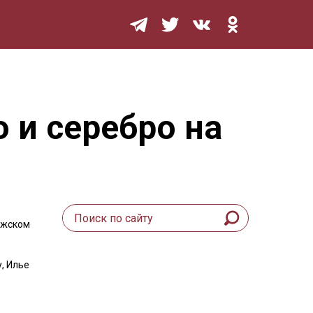
Мурзилка
 и серебро на
ежском
, Илье