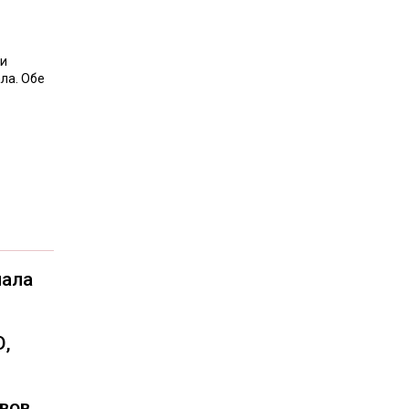
ии
ла. Обе
чала
О,
вов,