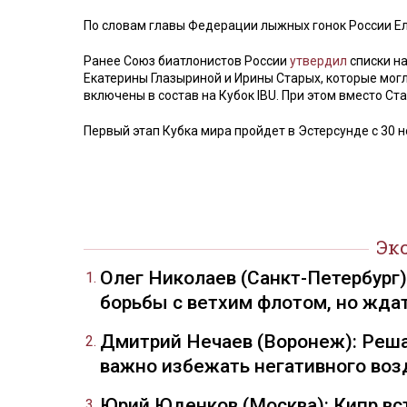
По словам главы Федерации лыжных гонок России Ел
Ранее Союз биатлонистов России
утвердил
списки на
Екатерины Глазыриной и Ирины Старых, которые могл
включены в состав на Кубок IBU. При этом вместо Ст
Первый этап Кубка мира пройдет в Эстерсунде с 30 н
Эк
Олег Николаев (Санкт-Петербург
борьбы с ветхим флотом, но жда
Дмитрий Нечаев (Воронеж): Реша
важно избежать негативного воз
Юрий Юденков (Москва): Кипр вст