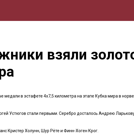
мика
Природа
Образование
Спорт
Культура
Lifestyle
жники взяли золото
ра
е медали в эстафете 4х7,5 километра на этапе Кубка мира в норв
ергей Устюгов стали первыми. Серебро досталось Андрею Ларькову
нс Кристер Холунн, Шур Рёте и Финн-Хоген Крог.