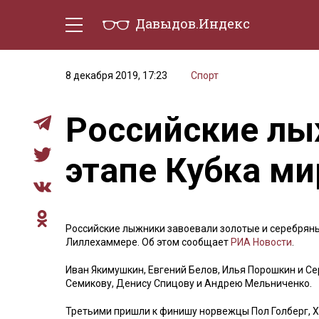
Давыдов.Индекс
Политическая жизнь
Эконо
8 декабря 2019, 17:23
Спорт
Российские лы
этапе Кубка ми
Российские лыжники завоевали золотые и серебряны
Лиллехаммере. Об этом сообщает
РИА Новости
.
Иван Якимушкин, Евгений Белов, Илья Порошкин и С
Семикову, Денису Спицову и Андрею Мельниченко.
Третьими пришли к финишу норвежцы Пол Голберг, Ха