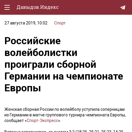
Давыдов.Индекс
27 августа 2019, 10:02
Спорт
Политическая жизнь
Российские
Экономика
волейболистки
Природа
проиграли сборной
Образование
Германии на чемпионате
Спорт
Европы
Культура
Lifestyle
Женская сборная России по волейболу уступила соперницам
Мурзилка
из Германии в матче группового турнира чемпионата Европы,
сообщает «
Спорт-Экспресс
».