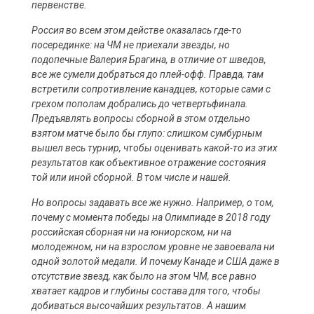
первенстве.
Россия во всем этом действе оказалась где-то
посерединке: на ЧМ не приехали звезды, но
подопечные Валерия Брагина, в отличие от шведов,
все же сумели добраться до плей-офф. Правда, там
встретили сопротивление канадцев, которые сами с
грехом пополам добрались до четвертьфинала.
Предъявлять вопросы сборной в этом отдельно
взятом матче было бы глупо: слишком сумбурным
вышел весь турнир, чтобы оценивать какой-то из этих
результатов как объективное отражение состояния
той или иной сборной. В том числе и нашей.
Но вопросы задавать все же нужно. Например, о том,
почему с момента победы на Олимпиаде в 2018 году
российская сборная ни на юниорском, ни на
молодежном, ни на взрослом уровне не завоевала ни
одной золотой медали. И почему Канаде и США даже в
отсутствие звезд, как было на этом ЧМ, все равно
хватает кадров и глубины состава для того, чтобы
добиваться высочайших результатов. А нашим