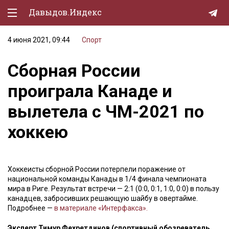
Давыдов.Индекс
4 июня 2021, 09:44
Спорт
Политическая жизнь
Сборная России
Экономика
проиграла Канаде и
Природа
вылетела с ЧМ-2021 по
Образование
хоккею
Спорт
Культура
Хоккеисты сборной России потерпели поражение от
Lifestyle
национальной команды Канады в 1/4 финала чемпионата
мира в Риге. Результат встречи — 2:1 (0:0, 0:1, 1:0, 0:0) в пользу
Мурзилка
канадцев, забросивших решающую шайбу в овертайме.
Подробнее —
в материале «Интерфакса».
Эксперт Тимур Фехретдинов (спортивный обозреватель