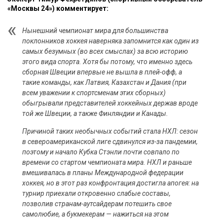
«Москвы 24») комментирует:
Нынешний чемпионат мира для большинства
поклонников хоккея наверняка запомнится как один из
самых безумных (во всех смыслах) за всю историю
этого вида спорта. Хотя бы потому, что именно здесь
сборная Швеции впервые не вышла в плей-офф, а
такие команды, как Латвия, Казахстан и Дания (при
всем уважении к спортсменам этих сборных)
обыгрывали представителей хоккейных держав вроде
той же Швеции, а также Финляндии и Канады.
Причиной таких необычных событий стала НХЛ: сезон
в североамериканской лиге сдвинулся из-за пандемии,
поэтому и начало Кубка Стэнли почти совпало по
времени со стартом чемпионата мира. НХЛ и раньше
вмешивалась в планы Международной федерации
хоккея, но в этот раз конфронтация достигла апогея: на
турнир приехали откровенно слабые составы,
позволив странам-аутсайдерам потешить свое
самолюбие, а букмекерам — нажиться на этом