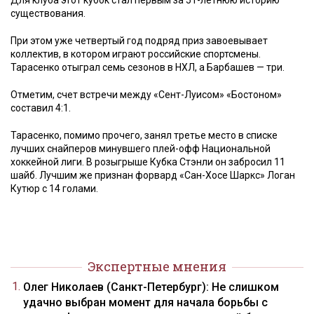
Для клуба этот кубок стал первым за 51-летнюю историю
существования.
При этом уже четвертый год подряд приз завоевывает
коллектив, в котором играют российские спортсмены.
Тарасенко отыграл семь сезонов в НХЛ, а Барбашев — три.
Отметим, счет встречи между «Сент-Луисом» «Бостоном»
составил 4:1.
Тарасенко, помимо прочего, занял третье место в списке
лучших снайперов минувшего плей-офф Национальной
хоккейной лиги. В розыгрыше Кубка Стэнли он забросил 11
шайб. Лучшим же признан форвард «Сан-Хосе Шаркс» Логан
Кутюр с 14 голами.
Экспертные мнения
Олег Николаев (Санкт-Петербург): Не слишком
удачно выбран момент для начала борьбы с