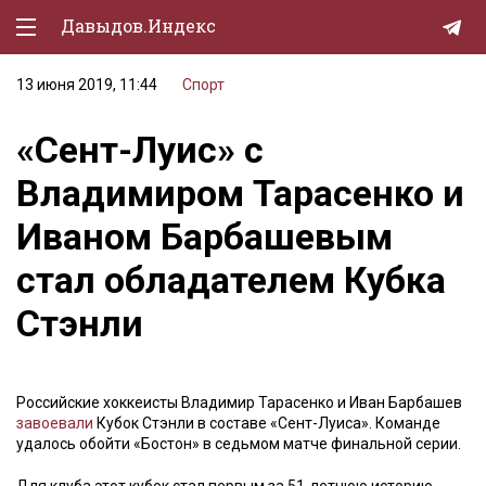
Давыдов.Индекс
13 июня 2019, 11:44
Спорт
Политическая жизнь
«Сент-Луис» с
Экономика
Владимиром Тарасенко и
Природа
Иваном Барбашевым
Образование
стал обладателем Кубка
Спорт
Стэнли
Культура
Lifestyle
Российские хоккеисты Владимир Тарасенко и Иван Барбашев
Мурзилка
завоевали
Кубок Стэнли в составе «Сент-Луиса». Команде
удалось обойти «Бостон» в седьмом матче финальной серии.