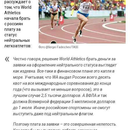
рассуждает о
том, что World
Athletics
начала брать
с россиян
плату за
статус
нейтральных
легкоатлетов:
Фото @Sergei Fadeichev/TASS
Честно говоря, решение World Athletics брать деньги за
заявки на оформление нейтрального статуса выглядит
как издевка. Все-таки в финансовом плане это капля в
море. Учитывая, что WA выдал России всего десять
квот на все международные соревнования до конца
года (что вызывает не меньше вопросов), это в
лучшем случае 2,5 тысячи долларов. А ВФЛА и так
должна Всемирной федерации 5 миллионов долларов
до 1 июля. Иначе российские спортсмены не смогут
выступить даже под нейтральным флагом.
Поэтому плата за заявки – это совершенная нелепость.