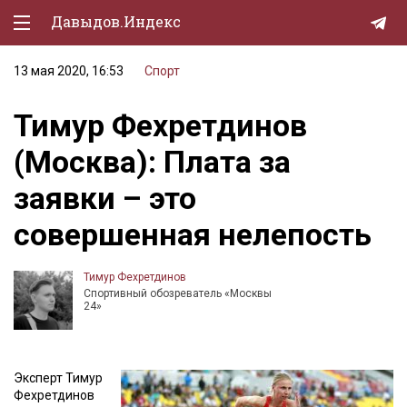
Давыдов.Индекс
13 мая 2020, 16:53
Спорт
Политическая жизнь
Тимур Фехретдинов
Экономика
(Москва): Плата за
Природа
заявки – это
Образование
совершенная нелепость
Спорт
Культура
Тимур Фехретдинов
Спортивный обозреватель «Москвы
Lifestyle
24»
Мурзилка
Эксперт Тимур
Фехретдинов