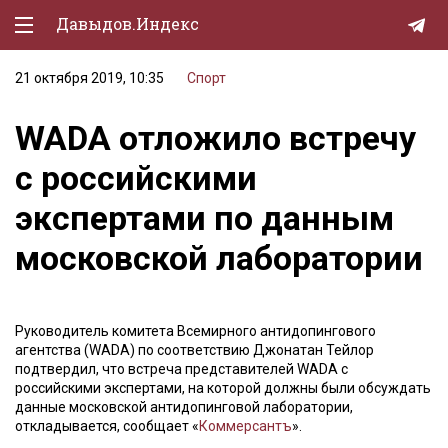
Давыдов.Индекс
21 октября 2019, 10:35
Спорт
Политическая жизнь
WADA отложило встречу
Экономика
с российскими
Природа
экспертами по данным
Образование
московской лаборатории
Спорт
Культура
Руководитель комитета Всемирного антидопингового
Lifestyle
агентства (WADA) по соответствию Джонатан Тейлор
подтвердил, что встреча представителей WADA с
Мурзилка
российскими экспертами, на которой должны были обсуждать
данные московской антидопинговой лаборатории,
откладывается, сообщает «
Коммерсантъ
».