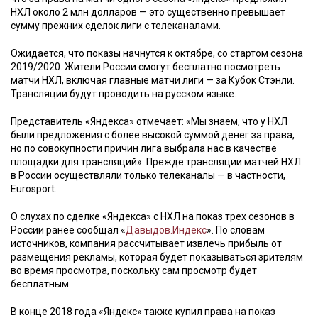
НХЛ около 2 млн долларов — это существенно превышает
сумму прежних сделок лиги с телеканалами.
Ожидается, что показы начнутся к октябре, со стартом сезона
2019/2020. Жители России смогут бесплатно посмотреть
матчи НХЛ, включая главные матчи лиги — за Кубок Стэнли.
Трансляции будут проводить на русском языке.
Представитель «Яндекса» отмечает: «Мы знаем, что у НХЛ
были предложения с более высокой суммой денег за права,
но по совокупности причин лига выбрала нас в качестве
площадки для трансляций». Прежде трансляции матчей НХЛ
в России осуществляли только телеканалы — в частности,
Eurosport.
О слухах по сделке «Яндекса» с НХЛ на показ трех сезонов в
России ранее сообщал «
Давыдов.Индекс
». По словам
источников, компания рассчитывает извлечь прибыль от
размещения рекламы, которая будет показываться зрителям
во время просмотра, поскольку сам просмотр будет
бесплатным.
В конце 2018 года «Яндекс» также купил права на показ