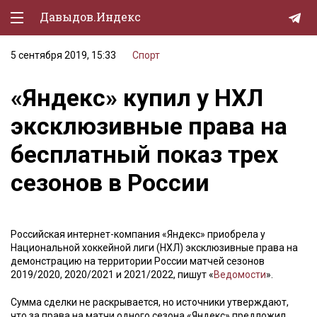
Давыдов.Индекс
5 сентября 2019, 15:33
Спорт
Политическая жизнь
«Яндекс» купил у НХЛ
Экономика
эксклюзивные права на
Природа
бесплатный показ трех
Образование
сезонов в России
Спорт
Культура
Российская интернет-компания «Яндекс» приобрела у
Lifestyle
Национальной хоккейной лиги (НХЛ) эксклюзивные права на
демонстрацию на территории России матчей сезонов
Мурзилка
2019/2020, 2020/2021 и 2021/2022, пишут «
Ведомости
».
Сумма сделки не раскрывается, но источники утверждают,
что за права на матчи одного сезона «Яндекс» предложил