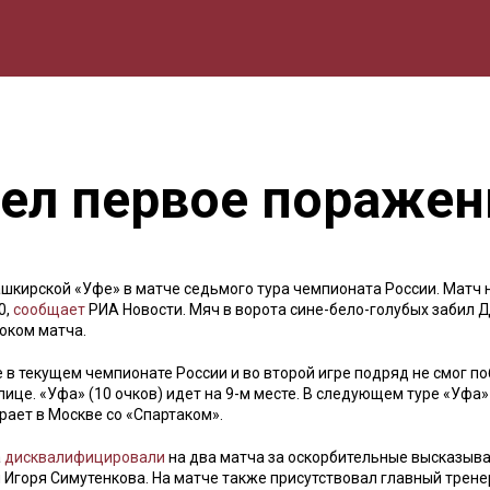
мика
Природа
Образование
Спорт
Культура
Lifestyle
пел первое поражен
ашкирской «Уфе» в матче седьмого тура чемпионата России. Матч 
0,
сообщает
РИА Новости. Мяч в ворота сине-бело-голубых забил 
роком матча.
в текущем чемпионате России и во второй игре подряд не смог по
ице. «Уфа» (10 очков) идет на 9-м месте. В следующем туре «Уфа»
грает в Москве со «Спартаком».
а
дисквалифицировали
на два матча за оскорбительные высказыва
м Игоря Симутенкова. На матче также присутствовал главный трене