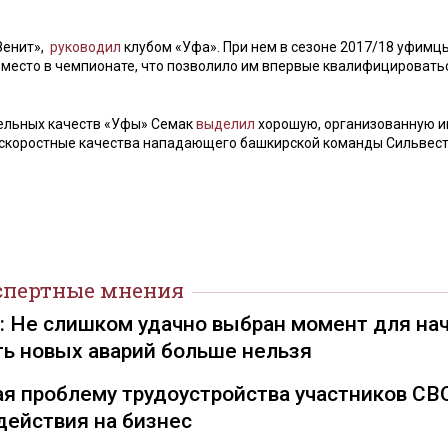
«Зенит»,
руководил
клубом «Уфа». При нем в сезоне 2017/18 уфимц
 место в чемпионате, что позволило им впервые квалифицироватьс
ельных качеств «Уфы» Семак
выделил
хорошую, организованную и
л скоростные качества нападающего башкирской команды Сильвес
спертные мнения
): Не слишком удачно выбран момент для на
ть новых аварий больше нельзя
я проблему трудоустройства участников СВ
действия на бизнес