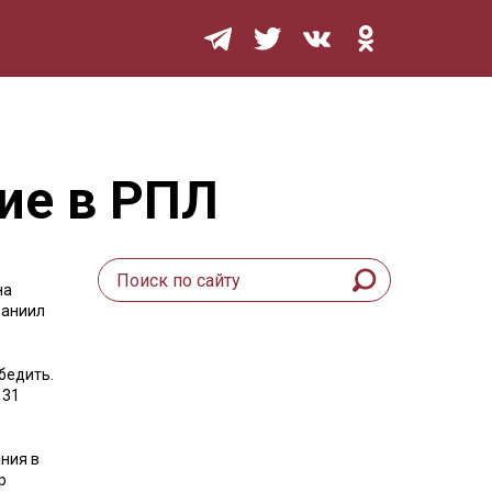
Мурзилка
ие в РПЛ
на
Даниил
бедить.
 31
ния в
р