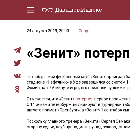
Давыдов.Индекс
Политическая жизнь
Эконо
24 августа 2019, 20:00
Спорт
«Зенит» потер
Петербургский футбольный клуб «Зенит» проиграл б
стадионе «Нефтяник» в Уфе завершился со счетом 1:
Фомин на 79-й минуте игры, его признали лучшим иг
Отмечается, что «Зенит»
потерпел
первое поражение 
С 14 очками петербуржцы лидируют в турнирной табл
августа примет «Оренбург», а «Зенит» 1 сентября сы
Поскольку главного тренера «Зенита» Сергея Семак
сторону судьи, клуб проводил игру под руководство