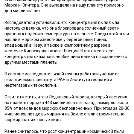
Марса и Юпитера. Она выпадала на нашу планету примерно
два миллиона лет.
Исследователи установили, что концентрация пыли была
настолько велика, что она блокировала солнечный свет и
привела к падению температуры на планете. Следы этой пыли
нашли в морском известняке у берегов реки Линна,
впадающей в Неву, а также в композитном разрезе в
местечке Киннекулле на юге Швеции. В этих местах ее
концентрация оказалась необычайно велика по сравнению с
другими местами планеты.
В составе исследовательской группы работали ученые из
Геологического института РАН и Института геологии и
нефтегазовых технологий.
Стоит отметить, что в Ледниковый период, который наступил
на планете порядка 443 миллионов лет назад, вымерло около
85% от всех видов морских беспозвоночных. При этом за 20-30
миллионов лет до вымирания на Земле стали стремительно
формироваться новые виды.
Ранее считалось, что рост концентрации космической пыли