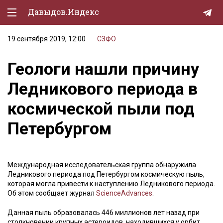
Давыдов.Индекс
19 сентября 2019, 12:00
СЗФО
Политическая жизнь
Геологи нашли причину
Экономика
Ледникового периода в
Природа
космической пыли под
Образование
Петербургом
Спорт
Культура
Международная исследовательская группа обнаружила
Lifestyle
Ледникового периода под Петербургом космическую пыль,
которая могла привести к наступлению Ледникового периода.
Мурзилка
Об этом сообщает журнал
ScienceAdvances
.
Данная пыль образовалась 446 миллионов лет назад при
столкновении крупных астероидов, находившихся у орбит