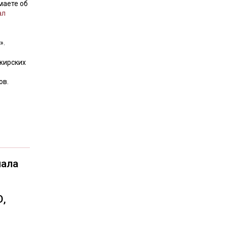
маете об
ал
».
жирских
ов.
чала
О,