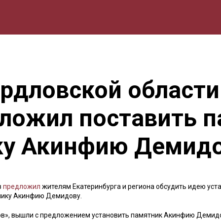
мика
Природа
Образование
Спорт
Культура
Lifestyle
ердловской области
ложил поставить 
у Акинфию Демид
в
предложил
жителям Екатеринбурга и региона обсудить идею уст
нику Акинфию Демидову.
ов», вышли с предложением установить памятник Акинфию Демид