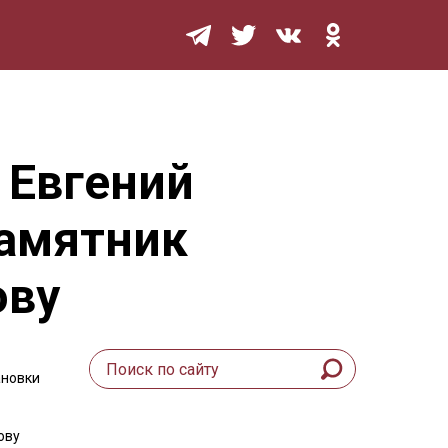
Мурзилка
 Евгений
памятник
ову
ановки
ову