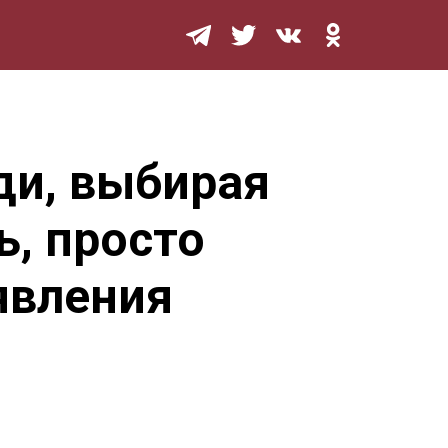
Мурзилка
ди, выбирая
ь, просто
явления