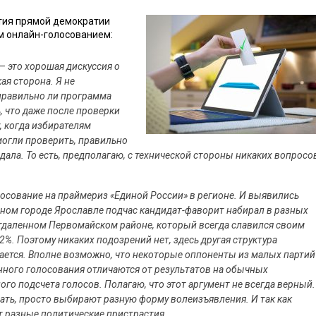
ртия прямой демократии
м онлайн-голосованием:
— это хорошая дискуссия о
ая сторона. Я не
 правильно ли программа
, что даже после проверки
 когда избирателям
могли проверить, правильно
 дала. То есть, предполагаю, с технической стороны никаких вопросо
олосование на праймериз «Единой России» в регионе. И выявились
тном городе Ярославле подчас кандидат-фаворит набирал в разных
отдаленном Первомайском районе, который всегда славился своим
2%. Поэтому никаких подозрений нет, здесь другая структура
ается. Вполне возможно, что некоторые оппоненты из малых партий
нного голосования отличаются от результатов на обычных
ого подсчета голосов. Полагаю, что этот аргумент не всегда верный.
ать, просто выбирают разную форму волеизъявления. И так как
ют разные политические пристрастия.