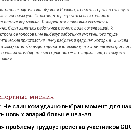
рвативные партии типа «Единой России», а центры городов голосуют
ьше выносных урн. Полагаю, что результаты электронного
 это вполне нормально. Я уверен, что основным сегментом
нно, будут являться работники разного рода организаций. И
ктронное голосование выберут работники умственного труда.
итические пристрастия, чем у бабушек и дедушек, которые 13 числа
 я сразу хотел бы акцентировать внимание, что отличие электронног
осования на избирательных участках — это нормально, потому что
вания.
спертные мнения
): Не слишком удачно выбран момент для на
ть новых аварий больше нельзя
я проблему трудоустройства участников СВ