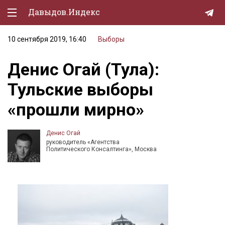
Давыдов.Индекс
10 сентября 2019, 16:40
Выборы
Политическая жизнь
Денис Огай (Тула):
Экономика
Тульские выборы
Природа
«прошли мирно»
Образование
Спорт
Денис Огай
руководитель «Агентства
Культура
Политического Консалтинга», Москва
Lifestyle
Мурзилка