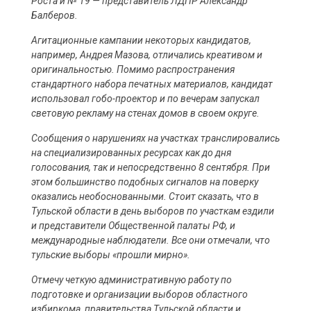
Роста и № 19 — представитель ЛДПР Александр
Балберов.
Агитационные кампании некоторых кандидатов,
например, Андрея Мазова, отличались креативом и
оригинальностью. Помимо распространения
стандартного набора печатных материалов, кандидат
использовал гобо-проектор и по вечерам запускал
световую рекламу на стенах домов в своем округе.
Сообщения о нарушениях на участках транслировались
на специализированных ресурсах как до дня
голосования, так и непосредственно 8 сентября. При
этом большинство подобных сигналов на поверку
оказались необоснованными. Стоит сказать, что в
Тульской области в день выборов по участкам ездили
и представители Общественной палаты РФ, и
международные наблюдатели. Все они отмечали, что
тульские выборы «прошли мирно».
Отмечу четкую административную работу по
подготовке и организации выборов областного
избиркома, правительства Тульской области и