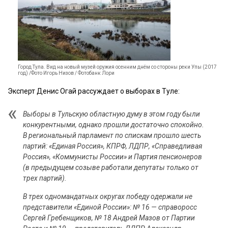
Город Тула. Вид на новый музей оружия осенним днём со стороны реки Упы (2017
год) /Фото Игорь Низов / Фотобанк Лори
Эксперт Денис Огай рассуждает о выборах в Туле:
Выборы в Тульскую областную думу в этом году были
конкурентными, однако прошли достаточно спокойно.
В региональный парламент по спискам прошло шесть
партий: «Единая Россия», КПРФ, ЛДПР, «Справедливая
Россия», «Коммунисты России» и Партия пенсионеров
(в предыдущем созыве работали депутаты только от
трех партий).
В трех одномандатных округах победу одержали не
представители «Единой России»: № 16 — справоросс
Сергей Гребенщиков, № 18 Андрей Мазов от Партии