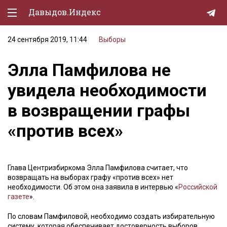
Давыдов.Индекс
24 сентября 2019, 11:44
Выборы
Политическая жизнь
Элла Памфилова не
Экономика
увидела необходимости
Природа
в возвращении графы
Образование
«против всех»
Спорт
Культура
Глава Центризбиркома Элла Памфилова считает, что
Lifestyle
возвращать на выборах графу «против всех» нет
необходимости. Об этом она заявила в интервью «
Российской
Мурзилка
газете
».
По словам Памфиловой, необходимо создать избирательную
систему, которая обеспечивает достоверность выборов,