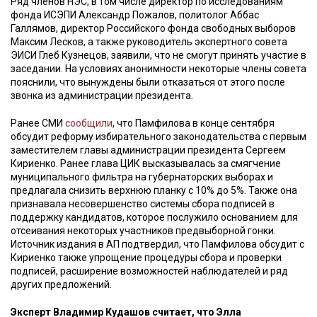
Ряд членов НЭС, в том числе директор по исследованиям
фонда ИСЭПИ Александр Пожалов, политолог Аббас
Галлямов, директор Российского фонда свободных выборов
Максим Лесков, а также руководитель экспертного совета
ЭИСИ Глеб Кузнецов, заявили, что не смогут принять участие в
заседании. На условиях анонимности некоторые члены совета
пояснили, что вынуждены были отказаться от этого после
звонка из администрации президента.
Ранее СМИ
сообщили
, что Памфилова в конце сентября
обсудит реформу избирательного законодательства с первым
заместителем главы администрации президента Сергеем
Кириенко. Ранее глава ЦИК высказывалась за смягчение
муниципального фильтра на губернаторских выборах и
предлагала снизить верхнюю планку с 10% до 5%. Также она
признавала несовершенство системы сбора подписей в
поддержку кандидатов, которое послужило основанием для
отсеивания некоторых участников предвыборной гонки.
Источник издания в АП подтвердил, что Памфилова обсудит с
Кириенко также упрощение процедуры сбора и проверки
подписей, расширение возможностей наблюдателей и ряд
других предложений.
Эксперт Владимир Кудашов считает, что Элла