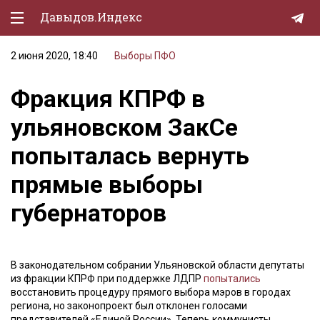
Давыдов.Индекс
2 июня 2020, 18:40
Выборы
ПФО
Политическая жизнь
Фракция КПРФ в
Экономика
ульяновском ЗакСе
Природа
попыталась вернуть
Образование
прямые выборы
Спорт
губернаторов
Культура
Lifestyle
В законодательном собрании Ульяновской области депутаты
Мурзилка
из фракции КПРФ при поддержке ЛДПР
попытались
восстановить процедуру прямого выбора мэров в городах
региона, но законопроект был отклонен голосами
представителей «Единой России». Теперь коммунисты