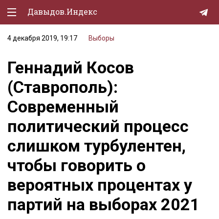
Давыдов.Индекс
4 декабря 2019, 19:17
Выборы
Политическая жизнь
Геннадий Косов
Экономика
(Ставрополь):
Природа
Современный
Образование
политический процесс
Спорт
слишком турбулентен,
Культура
чтобы говорить о
Lifestyle
вероятных процентах у
Мурзилка
партий на выборах 2021