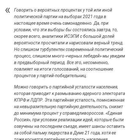
Говорить о вероятных процентах у той или иной
политической партии на выборах 2021 года в
настоящее время очень самонадеянно. Да, при
условии, что эти выборы бы состоялись завтра, то,
скорее всего, аналитики ИСЭПИ с большой долей
вероятности просчитали и нарисовали верный тренд.
Но слишком турбулентен современный политический
процесс, слишком много «черных лебедей» мы увидим
в предвыборный период. Все это, несомненно,
повлияет на итоги голосований, на соотношение
процентов у партий-победительниц.
Можно говорить о партийной усталости населения,
которая приводит к размыванию ядерного электората
КПРФ и ЛДПР. Эта партийная усталость, помноженная
на невыразительную партийную деятельность, снизит
до минимума процент у справедливороссов. «Единая
Россия», при условии реализации идей, которые были
озвучены на последнем съезде, имеет шансы оставить
за собой пальму лидерства в Думе 21 года, хотя ее
тоже коснется партийная усталость населения.